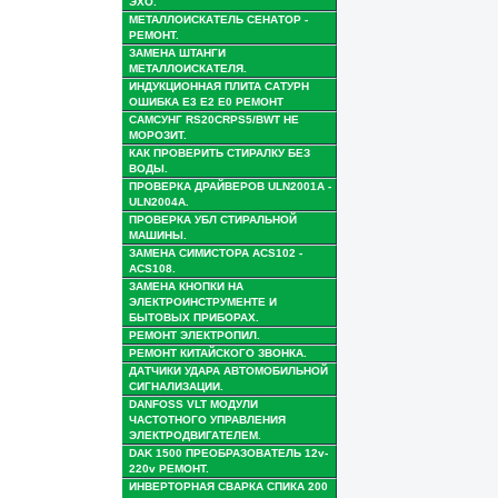
ЭХО.
МЕТАЛЛОИСКАТЕЛЬ СЕНАТОР -
РЕМОНТ.
ЗАМЕНА ШТАНГИ
МЕТАЛЛОИСКАТЕЛЯ.
ИНДУКЦИОННАЯ ПЛИТА САТУРН
ОШИБКА Е3 Е2 Е0 РЕМОНТ
САМСУНГ RS20CRPS5/BWT НЕ
МОРОЗИТ.
КАК ПРОВЕРИТЬ СТИРАЛКУ БЕЗ
ВОДЫ.
ПРОВЕРКА ДРАЙВЕРОВ ULN2001A -
ULN2004A.
ПРОВЕРКА УБЛ СТИРАЛЬНОЙ
МАШИНЫ.
ЗАМЕНА СИМИСТОРА ACS102 -
ACS108.
ЗАМЕНА КНОПКИ НА
ЭЛЕКТРОИНСТРУМЕНТЕ И
БЫТОВЫХ ПРИБОРАХ.
РЕМОНТ ЭЛЕКТРОПИЛ.
РЕМОНТ КИТАЙСКОГО ЗВОНКА.
ДАТЧИКИ УДАРА АВТОМОБИЛЬНОЙ
СИГНАЛИЗАЦИИ.
DANFOSS VLT МОДУЛИ
ЧАСТОТНОГО УПРАВЛЕНИЯ
ЭЛЕКТРОДВИГАТЕЛЕМ.
DAK 1500 ПРЕОБРАЗОВАТЕЛЬ 12v-
220v РЕМОНТ.
ИНВЕРТОРНАЯ СВАРКА СПИКА 200