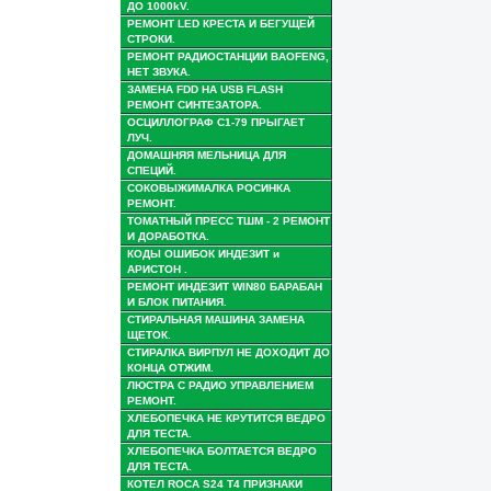
ДО 1000kV.
РЕМОНТ LED КРЕСТА И БЕГУЩЕЙ
СТРОКИ.
РЕМОНТ РАДИОСТАНЦИИ BAOFENG,
НЕТ ЗВУКА.
ЗАМЕНА FDD НА USB FLASH
РЕМОНТ СИНТЕЗАТОРА.
ОСЦИЛЛОГРАФ С1-79 ПРЫГАЕТ
ЛУЧ.
ДОМАШНЯЯ МЕЛЬНИЦА ДЛЯ
СПЕЦИЙ.
СОКОВЫЖИМАЛКА РОСИНКА
РЕМОНТ.
ТОМАТНЫЙ ПРЕСС ТШМ - 2 РЕМОНТ
И ДОРАБОТКА.
КОДЫ ОШИБОК ИНДЕЗИТ и
АРИСТОН .
РЕМОНТ ИНДЕЗИТ WIN80 БАРАБАН
И БЛОК ПИТАНИЯ.
СТИРАЛЬНАЯ МАШИНА ЗАМЕНА
ЩЕТОК.
СТИРАЛКА ВИРПУЛ НЕ ДОХОДИТ ДО
КОНЦА ОТЖИМ.
ЛЮСТРА С РАДИО УПРАВЛЕНИЕМ
РЕМОНТ.
ХЛЕБОПЕЧКА НЕ КРУТИТСЯ ВЕДРО
ДЛЯ ТЕСТА.
ХЛЕБОПЕЧКА БОЛТАЕТСЯ ВЕДРО
ДЛЯ ТЕСТА.
КОТЕЛ ROCA S24 Т4 ПРИЗНАКИ