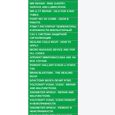
MRI REPAIR - RING GANTRY,
SERVICE AND LUBRICATION.
MRI & CT REPAIR - OILS FOR X-RAY
TUBES.
POINT NIX 3D COMBI - СБОИ В
РАБОТЕ.
РТВИ 7 РЕГУЛЯТОР ТЕМПЕРАТУРЫ
И ВЛАЖНОСТИ ИНКУБАТОРНЫЙ.
САС-1 СИСТЕМА ЗАЩИТНОЙ
СИГНАЛИЗАЦИИ.
HEALING COILS RGVP - HOW TO
APPLY.
MICRO MASSAGE DEVICE AM1 FOR
ALL CASES.
АППАРАТ МИКРОМАССАЖА АМ1 НА
ВСЕ СЛУЧАИ.
РЕМОНТ VAILLANT D-5630 и VCW15
T3D.
BRAIN BLASTOMA - THE HEALING
RGVP.
БЛАСТОМУ МОЗГА ЛЕЧИТ РГВП.
VOLTCRAFT VC840, VC820 - REPAIR
AND MALFUNCTIONS.
SINOMETER HP9810 - REPAIR AND
MALFUNCTIONS.
VOLTCRAFT VC840, VC820 РЕМОНТ
И НЕИСПРАВНОСТИ.
SINOMETER HP9810 - РЕМОНТ И
НЕИСПРАВНОСТИ.