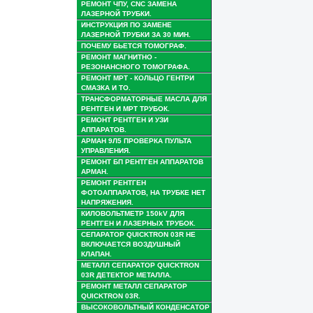
РЕМОНТ ЧПУ, CNC ЗАМЕНА
ЛАЗЕРНОЙ ТРУБКИ.
ИНСТРУКЦИЯ ПО ЗАМЕНЕ
ЛАЗЕРНОЙ ТРУБКИ ЗА 30 МИН.
ПОЧЕМУ БЬЕТСЯ ТОМОГРАФ.
РЕМОНТ МАГНИТНО -
РЕЗОНАНСНОГО ТОМОГРАФА.
РЕМОНТ МРТ - КОЛЬЦО ГЕНТРИ
СМАЗКА И ТО.
ТРАНСФОРМАТОРНЫЕ МАСЛА ДЛЯ
РЕНТГЕН И МРТ ТРУБОК.
РЕМОНТ РЕНТГЕН И УЗИ
АППАРАТОВ.
АРМАН 9Л5 ПРОВЕРКА ПУЛЬТА
УПРАВЛЕНИЯ.
РЕМОНТ БП РЕНТГЕН АППАРАТОВ
АРМАН.
РЕМОНТ РЕНТГЕН
ФОТОАППАРАТОВ, НА ТРУБКЕ НЕТ
НАПРЯЖЕНИЯ.
КИЛОВОЛЬТМЕТР 150kV ДЛЯ
РЕНТГЕН И ЛАЗЕРНЫХ ТРУБОК.
СЕПАРАТОР QUICKTRON 03R НЕ
ВКЛЮЧАЕТСЯ ВОЗДУШНЫЙ
КЛАПАН.
МЕТАЛЛ СЕПАРАТОР QUICKTRON
03R ДЕТЕКТОР МЕТАЛЛА.
РЕМОНТ МЕТАЛЛ СЕПАРАТОР
QUICKTRON 03R.
ВЫСОКОВОЛЬТНЫЙ КОНДЕНСАТОР