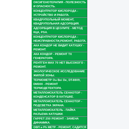
ОКСИГЕНОТЕРАПИЯ - ПОЛЕЗНОСТЬ
И ОПАСНОСТЬ.
КОНЦЕНТРАТОР КИСЛОРОДА -
УСТРОЙСТВО И РАБОТА.
КВАДРУПОЛЬНЫЙ МОМЕНТ,
КВАДРУПОЛЬНАЯ АДСОРБЦИЯ.
АДСОРБЦИЯ В ЦЕОЛИТЕ - МЕТОД
КЦА, PSA.
КОНЦЕНТРАТОР КИСЛОРОДА -
НЕИСПРАВНОСТИ,РЕМОНТ, РАБОТА.
АКА КОНДОР НЕ ВИДИТ КАТУШКУ -
РЕМОНТ.
АКА КОНДОР - РЕМОНТ TX
ГЕНЕРАТОРА.
РЕНТГЕН MAX 70 НЕТ ВЫСОКОГО -
РЕМОНТ.
ЭКОЛОГИЧЕСКОЕ ИССЛЕДОВАНИЕ
ЖИЛОЙ ЗОНЫ.
ТЕРМОМЕТР Ou Bei De, DT-8809,
DM300 - РЕМОНТ
ТЕРМОДЕТЕКТОРА.
МЕТАЛЛОИСКАТЕЛЬ СЕНАОТОР -
КОНДЕНСАТОР В КАТУШКЕ.
МЕТАЛЛОИСКАТЕЛЬ СЕНАОТОР -
ПОДСВЕТКА ЭКРАНА.
МЕТАЛЛОИСКАТЕЛЬ - ПАЙКА
РАЗЪЕМА КАТУШКИ.
ГАРРЕТ 250 РЕМОНТ - ЗАМЕНА
ДИНАМИКА.
ОВП и Ph МЕТР - РЕМОНТ, САДИТСЯ