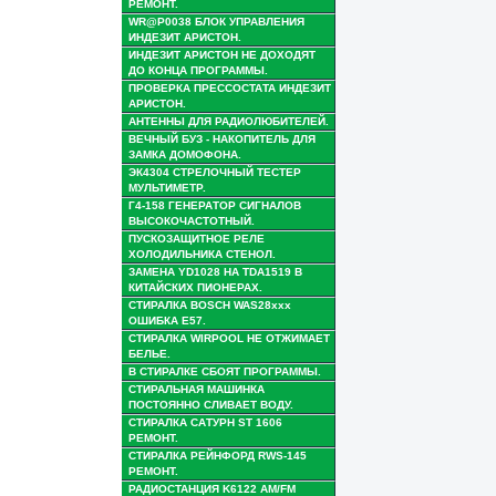
РЕМОНТ.
WR@P0038 БЛОК УПРАВЛЕНИЯ
ИНДЕЗИТ АРИСТОН.
ИНДЕЗИТ АРИСТОН НЕ ДОХОДЯТ
ДО КОНЦА ПРОГРАММЫ.
ПРОВЕРКА ПРЕСCОСТАТА ИНДЕЗИТ
АРИСТОН.
АНТЕННЫ ДЛЯ РАДИОЛЮБИТЕЛЕЙ.
ВЕЧНЫЙ БУЗ - НАКОПИТЕЛЬ ДЛЯ
ЗАМКА ДОМОФОНА.
ЭК4304 СТРЕЛОЧНЫЙ ТЕСТЕР
МУЛЬТИМЕТР.
Г4-158 ГЕНЕРАТОР СИГНАЛОВ
ВЫСОКОЧАСТОТНЫЙ.
ПУСКОЗАЩИТНОЕ РЕЛЕ
ХОЛОДИЛЬНИКА СТЕНОЛ.
ЗАМЕНА YD1028 НА TDA1519 В
КИТАЙСКИХ ПИОНЕРАХ.
СТИРАЛКА BOSCH WAS28xxx
ОШИБКА E57.
СТИРАЛКА WIRPOOL НЕ ОТЖИМАЕТ
БЕЛЬЕ.
В СТИРАЛКЕ СБОЯТ ПРОГРАММЫ.
СТИРАЛЬНАЯ МАШИНКА
ПОСТОЯННО СЛИВАЕТ ВОДУ.
СТИРАЛКА САТУРН ST 1606
РЕМОНТ.
СТИРАЛКА РЕЙНФОРД RWS-145
РЕМОНТ.
РАДИОСТАНЦИЯ K6122 AM/FM