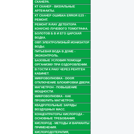
СКАНЕРА.
КТ СКАНЕР - ВИЗУАЛЬНЫЕ
АРТЕФАКТЫ.
КТ СКАНЕР ОШИБКА ERROR E25 -
РЕМОНТ.
РЕМОНТ R-RAY ДЕТЕКТОРА
КОНУСНО ЛУЧЕВОГО ТОМОГРАФА.
БОЛОТОВ Б В И ЕГО ЦАРСКАЯ
ВОДКА.
ОВП ЭЛЕКТРОЛИЗНЫЙ ИОНИЗАТОР
ВОДЫ.
ПИТЬЕВАЯ ВОДА В ДОМЕ -
ЭКОКОНТРОЛЬ.
БАЗОВЫЕ УСЛОВИЯ ПОМОЩИ
ОРГАНИЗМУ ПРИ ОЗДОРОВЛЕНИИ.
В ГОСТИ К РАКУ ЧЕРЕЗ РЕНТГЕН
КАБИНЕТ.
МИКРОВОЛНОВКА - DOOR
ОТКЛЮЧЕНИЕ БЛОКИРОВКИ ДВЕРИ.
МАГНЕТРОН - ПОВЫШЕНИЕ
МОЩНОСТИ.
МИКРОВОЛНОВКА - КАК
ПРОВЕРИТЬ МАГНЕТРОН.
КВАДРУПОЛЬНЫЕ ЗАРЯДЫ
ВОЗДУШНЫХ МАСС.
КОНЦЕНТРАТОРЫ КИСЛОРОДА -
ОСНОВНЫЕ ТРЕБОВАНИЯ.
КИСЛОРОД - МЕТОДЫ И ВАРИАНТЫ
ПРИМЕНЕНИЯ.
КИСЛОРОДОТЕРАПИЯ,