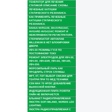
ГЕНЕРАТОР ДЛЯ ЛЕЧЕНИЯ
СТАТИКОЙ ОПИСАНИЕ СХЕМЫ.
ЛЕЧЕБНЫЕ КАТУШКИ
СТАТИЧЕСКОГО РЕЗОНАНСА.
КАК ПРИМЕНЯТЬ ЛЕЧЕБНЫЕ
КАТУШКИ СТАТИЧЕСКОГО
РЕЗОНАНСА.
DAHUA NVR1108, DH-XVR4104C,
AVIGARD AVG4104C РЕМОНТ И
НЕИСПРАВНОСТИ РЕГИСТРАТОРА.
СТЕРИЛИЗАТОР АВТОКЛАВ
MILLENIUM B НЕТ БЛОКИРОВКИ
ДВЕРИ.
УВЧ-30 РЕЖИМЫ ГУ19 ПО
ПОСТОЯННОМУ ТОКУ.
РЕМОНТ ЭЛЕКТРОДОВ ДЛЯ УВЧ-30,
УВЧ-50, УВЧ-60R, УВЧ-66, УВЧ-80,
УВЧ-350.
МОРОЗИЛЬНЫЙ ЛАРЬ КАК
ПРОДЛИТЬ СТРОК СЛУЖБЫ.
МРТ, КТ, ПЭТ ВЫБОР СМАЗКИ ДЛЯ
ГЕНТРИ ПРИ ТО МЕД ТЕХНИКИ.
CSN MAX 70 HF/DC ДОБАВЛЕНИЕ
ВЫНОСНОЙ КНОПКИ .
ИНДУКЦИОННАЯ ПЛИТА РОЯЛТИ
ЛАЙН НЕ ВКЛЮЧАЕТСЯ.
БЛЫМАЕТ РАДИОУПРАВЛЯЕМАЯ
ЛЮСТРА SOFI MILANO, NORDIS LED
LIGHTING.
ЛЮСТРА РАДИОУПРАВЛЯЕМАЯ С