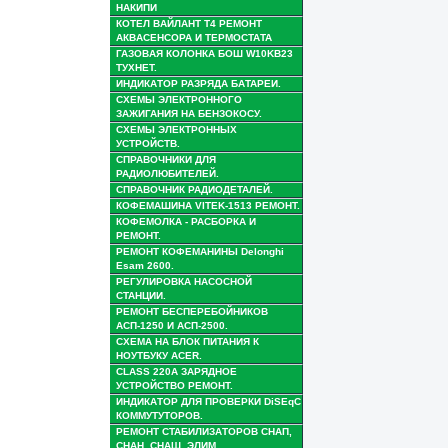
НАКИПИ
КОТЕЛ ВАЙЛАНТ Т4 РЕМОНТ
АКВАСЕНСОРА И ТЕРМОСТАТА
ГАЗОВАЯ КОЛОНКА БОШ W10KB23
ТУХНЕТ.
ИНДИКАТОР РАЗРЯДА БАТАРЕИ.
СХЕМЫ ЭЛЕКТРОННОГО
ЗАЖИГАНИЯ НА БЕНЗОКОСУ.
СХЕМЫ ЭЛЕКТРОННЫХ
УСТРОЙСТВ.
СПРАВОЧНИКИ ДЛЯ
РАДИОЛЮБИТЕЛЕЙ.
СПРАВОЧНИК РАДИОДЕТАЛЕЙ.
КОФЕМАШИНА VITEK-1513 РЕМОНТ.
КОФЕМОЛКА - РАСБОРКА И
РЕМОНТ.
РЕМОНТ КОФЕМАНИНЫ Delonghi
Esam 2600.
РЕГУЛИРОВКА НАСОСНОЙ
СТАНЦИИ.
РЕМОНТ БЕСПЕРЕБОЙНИКОВ
АСП-1250 И АСП-2500.
СХЕМА НА БЛОК ПИТАНИЯ К
НОУТБУКУ ACER.
CLASS 220A ЗАРЯДНОЕ
УСТРОЙСТВО РЕМОНТ.
ИНДИКАТОР ДЛЯ ПРОВЕРКИ DiSEqC
КОММУТУТОРОВ.
РЕМОНТ СТАБИЛИЗАТОРОВ СНАП,
СНАН, СНАШ, ЭЛИМ.