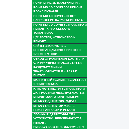
ПОЛУЧЕНИЕ 3D ИЗОБРАЖЕНИЯ.
POINT NIX 3D COMBI 500 РЕМОНТ
БЛОКА ПИТАНИЯ.
POINT NIX 3D COMBI 500 НЕТ
НАПРЯЖЕНИЯ НА РАЗЪЕМЕ CN14.
POINT NIX 3D COMBI УСТРОЙСТВО И
РЕМОНТ X-RAY SENSORS
ТОМОГРАФА.
Ц52 ТЕСТЕР, УСТРОЙСТВО И
РЕМОНТ
САЙТЫ ЗНАКОМСТВ С
ИНОСТРАНЦАМИ 2018 ПРОСТО О
СЛОЖНОМ .COM
ОБХОД ОГРАНИЧЕНИЯ ДОСТУПА К
САЙТАМ ЧЕРЕЗ ПРОКСИ СЕРВЕР.
РАЗДЕЛИТЕЛЬНЫЙ
ТРАНСФОРМАТОР И ФАЗА НЕ
БЬЕТСЯ.
МАГНИТНЫЙ УСИЛИТЕЛЬ ЗАБЫТАЯ
СХЕМОТЕХНИКА.
KAM0705 В МДС-16 УСТРОЙСТВО И
ДИАГНОСТИКА НЕИСПРАВНОСТЕЙ.
РЕМОНТИРУЕМ БЛОК ПИТАНИЯ
МЕТАЛЛОДЕТЕКТОРА МДС-16.
МЕТАЛЛОДЕТЕКТОР МДС-16,
НЕИСПРАВНОСТИ И РЕМОНТ.
АРОЧНЫЕ ДЕТЕКТОРЫ CEIA
УСТРОЙСТВО, НЕИСПРАВНОСТИ,
РЕМОНТ.
ПРЕОБРАЗОВАТЕЛЬ ФАЗ 220V В 3