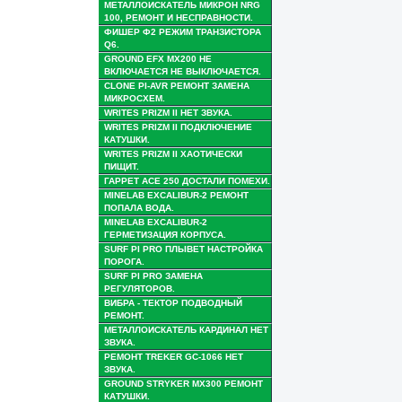
МЕТАЛЛОИСКАТЕЛЬ МИКРОН NRG
100, РЕМОНТ И НЕСПРАВНОСТИ.
ФИШЕР Ф2 РЕЖИМ ТРАНЗИСТОРА
Q6.
GROUND EFX MX200 НЕ
ВКЛЮЧАЕТСЯ НЕ ВЫКЛЮЧАЕТСЯ.
CLONE PI-AVR РЕМОНТ ЗАМЕНА
МИКРОСХЕМ.
WRITES PRIZM II НЕТ ЗВУКА.
WRITES PRIZM II ПОДКЛЮЧЕНИЕ
КАТУШКИ.
WRITES PRIZM II ХАОТИЧЕСКИ
ПИЩИТ.
ГАРРЕТ АСЕ 250 ДОСТАЛИ ПОМЕХИ.
MINELAB EXCALIBUR-2 РЕМОНТ
ПОПАЛА ВОДА.
MINELAB EXCALIBUR-2
ГЕРМЕТИЗАЦИЯ КОРПУСА.
SURF PI PRO ПЛЫВЕТ НАСТРОЙКА
ПОРОГА.
SURF PI PRO ЗАМЕНА
РЕГУЛЯТОРОВ.
ВИБРА - ТЕКТОР ПОДВОДНЫЙ
РЕМОНТ.
МЕТАЛЛОИСКАТЕЛЬ КАРДИНАЛ НЕТ
ЗВУКА.
РЕМОНТ TREKER GC-1066 НЕТ
ЗВУКА.
GROUND STRYKER MX300 РЕМОНТ
КАТУШКИ.