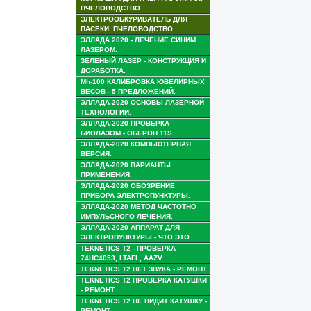
ПЧЕЛОВОДСТВО.
ЭЛЕКТРООБКУРИВАТЕЛЬ ДЛЯ
ПАСЕКИ. ПЧЕЛОВОДСТВО.
ЭЛЛАДА 2020 - ЛЕЧЕНИЕ СИНИМ
ЛАЗЕРОМ.
ЗЕЛЕНЫЙ ЛАЗЕР - КОНСТРУКЦИЯ И
ДОРАБОТКА.
Mh-100 КАЛИБРОВКА ЮВЕЛИРНЫХ
ВЕСОВ - 5 ПРЕДЛОЖЕНИЙ.
ЭЛЛАДА-2020 ОСНОВЫ ЛАЗЕРНОЙ
ТЕХНОЛОГИИ.
ЭЛЛАДА-2020 ПРОВЕРКА
БИОЛАЗОМ - ОБЕРОН 11S.
ЭЛЛАДА-2020 КОМПЬЮТЕРНАЯ
ВЕРСИЯ.
ЭЛЛАДА-2020 ВАРИАНТЫ
ПРИМЕНЕНИЯ.
ЭЛЛАДА-2020 ОБОЗРЕНИЕ
ПРИБОРА ЭЛЕКТРОПУНКТУРЫ.
ЭЛЛАДА-2020 МЕТОД ЧАСТОТНО
ИМПУЛЬСНОГО ЛЕЧЕНИЯ.
ЭЛЛАДА-2020 АППАРАТ ДЛЯ
ЭЛЕКТРОПУНКТУРЫ - ЧТО ЭТО.
TEKNETICS T2 - ПРОВЕРКА
74HC4053, LTAFL, AAZV.
TEKNETICS T2 НЕТ ЗВУКА - РЕМОНТ.
TEKNETICS T2 ПРОВЕРКА КАТУШКИ
- РЕМОНТ.
TEKNETICS T2 НЕ ВИДИТ КАТУШКУ -
РЕМОНТ.