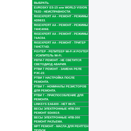
ВЫБРАТЬ.
EUROSKY ES-15 или WORLD VISION
T62D - НЕИСПРАВНОСТИ.
RIGEXPERT AA - РЕМОНТ - РЕЖИМЫ
AD9833.
RIGEXPERT AA - РЕМОНТ - РЕЖИМЫ
74HC4066.
RIGEXPERT AA - РЕМОНТ - РЕЖИМЫ
74AC04.
RIGEXPERT AA - РЕМОНТ - ТРИГЕР
74HCT74D.
РОУТЕР - РЕПИТЕЕР Wi-Fi И РОУТЕР
- УСИЛИТЕЛЬ Wi-Fi.
РВТИ-7 РЕМОНТ - НЕ СВЕТИТСЯ
СВЕТОДИОД АВАРИЯ.
РТВИ 7 РЕМОНТ - ЗАМЕНА РЕЛЕ
РЭС-22.
РТВИ 7 НАСТРОЙКА ПОСЛЕ
РЕМОНТА.
РТВИ 7 - НОМИНАЛЫ РЕЗИСТОРОВ
ДЛЯ РЕМОНТА.
РТВИ 7 - ПРИСПОСОБЛЕНИЕ ДЛЯ
РЕМОНТА.
LINKSYS EA6400 - НЕТ WI-FI.
ВЕСЫ ЭЛЕКТРОННЫЕ НПВ-300
РЕМОНТ SDi0819.
ВЕСЫ ЭЛЕКТРОННЫЕ НПВ-300
РЕМОНТ РАЗЪЕМА.
МРТ РЕМОНТ - МАСЛА ДЛЯ РЕНТГЕН
ТРУБОК.