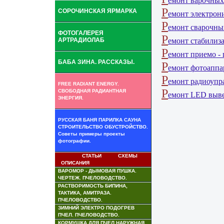
емонт варочных 
Р
СОРОЧИНСКАЯ ЯРМАРКА
емонт электрони
Р
емонт сварочны
ФОТОГАЛЕРЕЯ
Р
АРТРАДИОЛАБ
емонт стабилиза
Р
емонт приемо -
БАБА ЗИНА. РАССКАЗЫ.
Р
емонт фотоаппар
Р
емонт радиоупр
FREE RADIANT ENERGY.
Р
СВОБОДНАЯ РАДИАНТНАЯ
емонт LED выве
ЭНЕРГИЯ.
РУССКАЯ БАНЯ ПАРИЛКА САУНА
СТРОИТЕЛЬСТВО ОБУСТРОЙСТВО.
Советы примеры проекты
фотографии.
СТАТЬИ СХЕМЫ
ОПИСАНИЯ
ВАРОМОР - ДЫМОВАЯ ПУШКА.
ЧЕРТЕЖ. ПЧЕЛОВОДСТВО.
РАСТВОРИМОСТЬ БИПИНА,
ТАКТИКА, АМИТРАЗА.
ПЧЕЛОВОДСТВО.
ЗИМНИЙ ЭЛЕКТРО ПОДОГРЕВ
ПЧЕЛ. ПЧЕЛОВОДСТВО.
КОРМУШКА ДЛЯ ПЧЕЛ НАРУЖНАЯ.