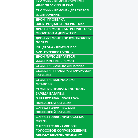
FPV ОЧКИ - РЕМОНТ СИСТЕМЫ
HEAD TRACKING FLIGHT.
FPV ОЧКИ - РЕМОНТ - ДЕРГАЕТСЯ
ИЗОБРАЖЕНИЕ.
ДРОН - ПРОВЕРКА
ЭЛЕКТРОДВИГАТЕЛЯ PID ТОКА.
ДРОН - РЕМОНТ ESC, РЕГУЛЯТОРЫ
ОБОРОТОВ И ДВИГАТЕЛИ.
ДРОН - РЕМОНТ ESC КОНТРОЛЛЕР
ПОЛЕТА.
IMU ДРОНА - РЕМОНТ ESC
КОНТРОЛЛЕРА ПОЛЕТА.
ДРОН MAVIC ДЕРГАЕТСЯ
ИЗОБРАЖЕНИЕ - РЕМОНТ.
CLONE PI - ЗАМЕНА ДИНАМИКА.
CLONE PI - ПРОВЕРКА ПОИСКОВОЙ
КАТУШКИ.
CLONE PI - МИКРОСХЕМА
MC14016B.
CLONE PI - TC4056A КОНТРОЛЬ
ЗАРЯДА БАТАРЕИ.
GARRETT 2500 - ПРОВЕРКА
ПОИСКОВОЙ КАТУШКИ.
GARRETT 2500 - РАЗЪЕМ
ПОИСКОВОЙ КАТУШКИ.
GARRETT 2500 - МИКРОСХЕМА
OP37G.
GARRETT 2500 - ХРИПЛОЕ
ГОЛОСОВОЕ СОПРОВОЖДЕНИЕ.
РЕМОНТ РЕНТГЕН ТРУБКИ КТ