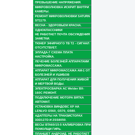
ПРЕВЫШЕНИЕ НАПРЯЖЕНИЯ.
МИКРОВОЛНОВКА ИСКРИТ ВНУТРИ
КАМЕРЫ.
РЕМОНТ МИКРОВОЛНОВКИ SATURN
ST1179.
ВЕСНА - ЗДОРОВЬЕМ КРАСНА.
ОДНОКЛАССНИКИ
НЕ РАБОТАЕТ ПОЧТА ОБСУЖДЕНИЯ
ЗАМЕТКИ.
ТЮНЕР ЭФИРНОГО ТВ Т2 - СИГНАЛ
ОТСУТСТВУЕТ.
ЭЛЛАДА-7 СХЕМА ПЛАТА
НАСТРОЙКА.
ЛЕЧЕНИЕ БОЛЕЗНЕЙ АППАРАТАМИ
МИКРОМАССАЖА.
АППАРАТ МИКРОМАССАЖА АМ-1 ОТ
БОЛЕЗНЕЙ И УШИБОВ
АППАРАТ ДЛЯ ПОЛУЧЕНИЯ ЖИВОЙ
И МЕРТВОЙ ВОДЫ.
ЭЛЕКТРОСВАРКА AC Welder BX-
160C РЕМОНТ.
ПОДКЛЮЧЕНИЕ МОТОРА ВЯТКА
АВТОМАТ.
УСТАНОВКА ВИНДОВС ХР НА
LENLVO G560, G570, G580.
АДАПТЕРЫ НА ТРАНЗИСТОРАХ
3DD127D И 2SS8050.
ВЕСЫ ВТА60/15-5 КАЛИБРОВКА ПРИ
ПОМОЛЩИ ГИРЬ.
ПЛАНШЕТ АНДРОИД. НЕ РАБОТАЕТ