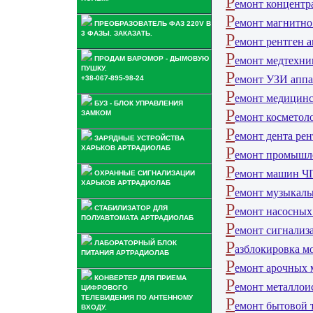
Р
емонт концентр
Р
емонт магнитно
ПРЕОБРАЗОВАТЕЛЬ ФАЗ 220V В
3 ФАЗЫ. ЗАКАЗАТЬ.
Р
емонт рентген а
Р
ПРОДАМ ВАРОМОР - ДЫМОВУЮ
емонт медтехни
ПУШКУ.
Р
емонт УЗИ аппа
+38-067-895-98-24
Р
емонт медицинс
БУЗ - БЛОК УПРАВЛЕНИЯ
Р
ЗАМКОМ
емонт косметоло
Р
емонт дента рен
ЗАРЯДНЫЕ УСТРОЙСТВА
ХАРЬКОВ АРТРАДИОЛАБ
Р
емонт промышле
Р
емонт машин ЧП
ОХРАННЫЕ СИГНАЛИЗАЦИИ
ХАРЬКОВ АРТРАДИОЛАБ
Р
емонт музыкаль
Р
СТАБИЛИЗАТОР ДЛЯ
емонт насосных 
ПОЛУАВТОМАТА АРТРАДИОЛАБ
Р
емонт сигнализ
Р
ЛАБОРАТОРНЫЙ БЛОК
азблокировка м
ПИТАНИЯ АРТРАДИОЛАБ
Р
емонт арочных 
КОНВЕРТЕР ДЛЯ ПРИЕМА
Р
емонт металлоис
ЦИФРОВОГО
ТЕЛЕВИДЕНИЯ ПО АНТЕННОМУ
Р
емонт бытовой 
ВХОДУ.