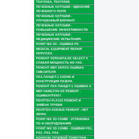
TDA7056A, TDA7056B.
ЛЕЧЕБНЫЕ КАТУШКИ - УДВОЕНИЕ
ЛЕЧЕБНОГО ПОЛЯ.
ЛЕЧЕБНЫЕ КАТУШКИ -
УЛУЧШЕННЫЙ ВАРИАНТ.
ЛЕЧЕБНЫЕ КАТУШКИ -
ПОВЫШЕНИЕ ЭФФЕКТИВНОСТИ.
ЛЕЧЕБНЫЕ КАТУШКИ -
МЕДИЦИНСКИЕ ИСПЫТАНИЯ.
POINT NIX 3D - ОШИБКА P5.
MEDICAL EQUIPMENT REPAIR
SERVICES.
РЕМОНТ VERSAPULSE SELECT II
СЛАБАЯ МОЩНОСТЬ HO:YAG.
РЕМОНТ ИВЛ SERVO ОШИБКА
СМЕСИТЕЛЯ.
ЛХА ЛАНЦЕТ-1 СХЕМА И
КОНСТРУКЦИЯ ЛАЗЕРА.
РЕМОНТ ЛХА ЛАНЦЕТ-1 ОШИБКА 4.
ИВЛ HAMILTON G5 РЕМОНТ -
ОШИБКАTF5507.
РЕНТГЕН PLX102 РЕМОНТ И
ЗАМЕНА ТРУБКИ.
РЕНТГЕН XGENUS РЕМОНТ - НЕТ
ЗВУКА.
POINT NIX 3D COMBI - УСТАНОВКА
ПО И ОБОРУДОВАНИЯ.
POINT NIX 3D COMBI - ОШИБКИ PS1,
PS2, PS3, PS4.
КОНУСНО ЛУЧЕВОЙ ТОМОГРАФ -