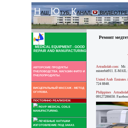
Н
Ю
К
АШ
ТУБ
АНАЛ
ВИДЕОТРЕ
.
Ремонт медте
MEDICAL EQUIPMENT - GOOD
REPAIR AND MANUFACTURING
Artradiolab.com
: Mr. 
АВТОРСКИЕ ПРОДУКТЫ
misterbit911. E-MAIL
ПЧЕЛОВОДСТВА. МАГАЗИН ФИТО И
ПЧЕЛОПРОДУКТЫ.
United Arab Emirates 
724 8848.
ВИСЦЕРАЛЬНЫЙ МАССАЖ - МЕТОД
Philippines Artradiol
ОГУЛОВА.
09127286650. Facebo
ПОСТОЯННО РЕАЛИЗУЕМ.
RGVP MEDICAL COILS
MANUFACTURING.
ЛЕЧЕБНЫЕ КАТУШКИ
ИЗГОТОВЛЕНИЕ ПОД ЗАКАЗ.