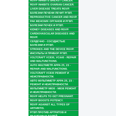
RGVP INHIBITS BREAST CANCER.
RGVP INHIBITS OVARIAN CANCER.
LIVER DISEASE TREATS RGVP.
БОЛЕЗНИ ПЕЧЕНИ ЛЕЧИТ РГВП.
REPRODUCTIVE CANCER AND RGVP.
РАК ЖЕНСКИХ ОРГАНОВ И РГВП.
БОЛЕЗНИ ПОЧЕК И РГВП.
KIDNEY DISEASES AND RGVP.
CARDIOVASCULAR DISEASES AND
RGVP.
СЕРДЕЧНО - СОСУДИСТЫЕ
БОЛЕЗНИ И РГВП.
STROKES AND THE DEVICE RGVP.
ИНСУЛЬТЫ И ПРИБОР РГВП.
VOLTCRAFT VC830, VC440 - REPAIR
AND MALFUNCTIONS.
AUTO MULTIMETR APPA 25, 23 -
REPAIR AND MALFUNCTIONS.
VOLTCRAFT VC830 РЕМОНТ И
НЕИСПРАВНОСТИ.
АВТО МУЛЬТИМЕТР APPA 25, 23 -
РЕМОНТ И НЕИСПРАВНОСТИ.
МУЛЬТИМЕТР М830 - М838 РЕМОНТ
И НЕИСПРАВНОСТИ.
RGVP HELPS TO GET PREGNANT.
RGVP BOOSTS POTENCY.
RGVP AGAINST ALL TYPES OF
ARTHRITIS.
РГВП ПРОТИВ АРТРИТОВ И
МЫШЕЧНЫХ БОЛЕЙ.