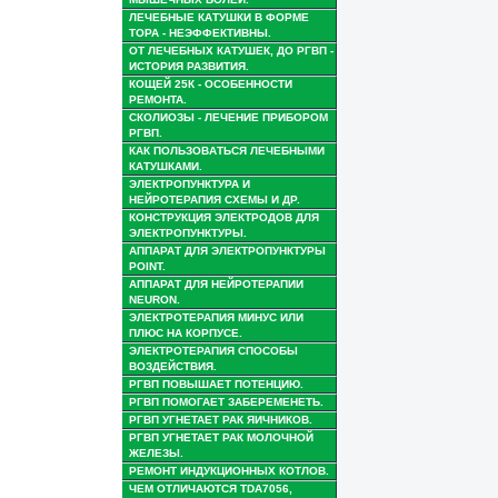
ЛЕЧЕБНЫЕ КАТУШКИ В ФОРМЕ
ТОРА - НЕЭФФЕКТИВНЫ.
ОТ ЛЕЧЕБНЫХ КАТУШЕК, ДО РГВП -
ИСТОРИЯ РАЗВИТИЯ.
КОЩЕЙ 25К - ОСОБЕННОСТИ
РЕМОНТА.
СКОЛИОЗЫ - ЛЕЧЕНИЕ ПРИБОРОМ
РГВП.
КАК ПОЛЬЗОВАТЬСЯ ЛЕЧЕБНЫМИ
КАТУШКАМИ.
ЭЛЕКТРОПУНКТУРА И
НЕЙРОТЕРАПИЯ СХЕМЫ И ДР.
КОНСТРУКЦИЯ ЭЛЕКТРОДОВ ДЛЯ
ЭЛЕКТРОПУНКТУРЫ.
АППАРАТ ДЛЯ ЭЛЕКТРОПУНКТУРЫ
POINT.
АППАРАТ ДЛЯ НЕЙРОТЕРАПИИ
NEURON.
ЭЛЕКТРОТЕРАПИЯ МИНУС ИЛИ
ПЛЮС НА КОРПУСЕ.
ЭЛЕКТРОТЕРАПИЯ СПОСОБЫ
ВОЗДЕЙСТВИЯ.
РГВП ПОВЫШАЕТ ПОТЕНЦИЮ.
РГВП ПОМОГАЕТ ЗАБЕРЕМЕНЕТЬ.
РГВП УГНЕТАЕТ РАК ЯИЧНИКОВ.
РГВП УГНЕТАЕТ РАК МОЛОЧНОЙ
ЖЕЛЕЗЫ.
РЕМОНТ ИНДУКЦИОННЫХ КОТЛОВ.
ЧЕМ ОТЛИЧАЮТСЯ TDA7056,