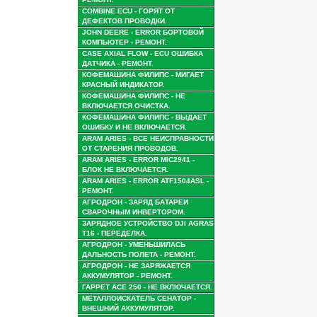
COMBINE ECU - ГОРЯТ ОТ
ДЕФЕКТОВ ПРОВОДКИ.
JOHN DEERE - ERROR БОРТОВОЙ
КОМПЬЮТЕР - РЕМОНТ.
CASE AXIAL FLOW - ECU ОШИБКА
ДАТЧИКА - РЕМОНТ.
КОФЕМАШИНА ФИЛИПС - МИГАЕТ
КРАСНЫЙ ИНДИКАТОР.
КОФЕМАШИНА ФИЛИПС - НЕ
ВКЛЮЧАЕТСЯ ОЧИСТКА.
КОФЕМАШИНА ФИЛИПС - ВЫДАЕТ
ОШИБКУ И НЕ ВКЛЮЧАЕТСЯ.
ARAM ARIES - ВСЕ НЕИСПРАВНОСТИ
ОТ СТАРЕНИЯ ПРОВОДОВ.
ARAM ARIES - ERROR MIC2941 -
БЛОК НЕ ВКЛЮЧАЕТСЯ.
ARAM ARIES - ERROR ATF1504ASL -
РЕМОНТ.
АГРОДРОН - ЗАРЯД БАТАРЕИ
СВАРОЧНЫМ ИНВЕРТОРОМ.
ЗАРЯДНОЕ УСТРОЙСТВО DJI AGRAS
T16 - ПЕРЕДЕЛКА.
АГРОДРОН - УМЕНЬШИЛАСЬ
ДАЛЬНОСТЬ ПОЛЕТА - РЕМОНТ.
АГРОДРОН - НЕ ЗАРЯЖАЕТСЯ
АККУМУЛЯТОР - РЕМОНТ.
ГАРРЕТ ACE 250 - НЕ ВКЛЮЧАЕТСЯ.
МЕТАЛЛОИСКАТЕЛЬ СЕНАТОР -
ВНЕШНИЙ АККУМУЛЯТОР.