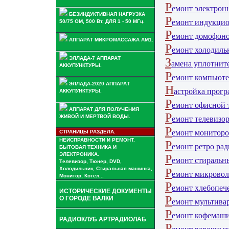
Р
емонт электронн
БЕЗИНДУКТИВНАЯ НАГРУЗКА
Р
емонт индукцио
50/75 ОМ, 500 Вт, ДЛЯ 1 - 50 МГц.
Р
емонт домофоно
АППАРАТ МИКРОМАССАЖА АМ1.
Р
емонт холодильн
ЭЛЛАДА-7 АППАРАТ
З
амена уплотните
АККУПУНКТУРЫ.
Р
емонт компьюте
ЭЛЛАДА-2020 АППАРАТ
Н
астройка прогр
АККУПУНКТУРЫ.
Р
емонт офисной 
АППАРАТ ДЛЯ ПОЛУЧЕНИЯ
Р
ЖИВОЙ И МЕРТВОЙ ВОДЫ.
емонт телевизор
Р
емонт мониторо
СТРАНИЦЫ РАЗДЕЛА.
НЕИСПРАВНОСТИ И РЕМОНТ.
Р
емонт ретро рад
БЫТОВАЯ ТЕХНИКА И
ЭЛЕКТРОНИКА.
Р
емонт стиральн
Телевизор, Тюнер, DVD,
Холодильник, Стиральная машинка,
Р
емонт микровол
Монитор, Котел...
Р
емонт хлебопече
ИСТОРИЧЕСКИЕ ДОКУМЕНТЫ
Р
О ГОРОДЕ ВАЛКИ
емонт мультивар
Р
емонт кофемаши
РАДИОКЛУБ АРТРАДИОЛАБ
Р