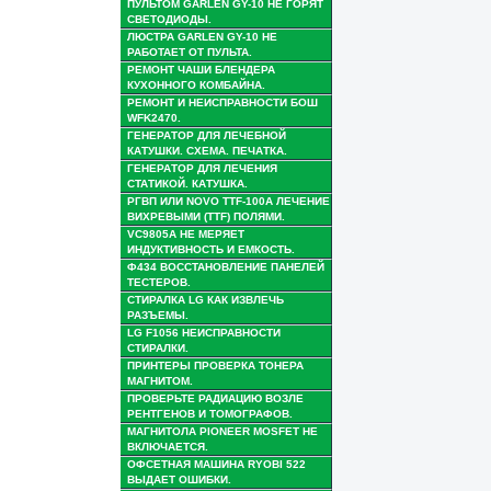
ПУЛЬТОМ GARLEN GY-10 НЕ ГОРЯТ
СВЕТОДИОДЫ.
ЛЮСТРА GARLEN GY-10 НЕ
РАБОТАЕТ ОТ ПУЛЬТА.
РЕМОНТ ЧАШИ БЛЕНДЕРА
КУХОННОГО КОМБАЙНА.
РЕМОНТ И НЕИСПРАВНОСТИ БОШ
WFK2470.
ГЕНЕРАТОР ДЛЯ ЛЕЧЕБНОЙ
КАТУШКИ. СХЕМА. ПЕЧАТКА.
ГЕНЕРАТОР ДЛЯ ЛЕЧЕНИЯ
СТАТИКОЙ. КАТУШКА.
РГВП ИЛИ NOVO TTF-100A ЛЕЧЕНИЕ
ВИХРЕВЫМИ (TTF) ПОЛЯМИ.
VC9805A НЕ МЕРЯЕТ
ИНДУКТИВНОСТЬ И ЕМКОСТЬ.
Ф434 ВОССТАНОВЛЕНИЕ ПАНЕЛЕЙ
ТЕСТЕРОВ.
СТИРАЛКА LG КАК ИЗВЛЕЧЬ
РАЗЪЕМЫ.
LG F1056 НЕИСПРАВНОСТИ
СТИРАЛКИ.
ПРИНТЕРЫ ПРОВЕРКА ТОНЕРА
МАГНИТОМ.
ПРОВЕРЬТЕ РАДИАЦИЮ ВОЗЛЕ
РЕНТГЕНОВ И ТОМОГРАФОВ.
МАГНИТОЛА PIONEER MOSFET НЕ
ВКЛЮЧАЕТСЯ.
ОФСЕТНАЯ МАШИНА RYOBI 522
ВЫДАЕТ ОШИБКИ.