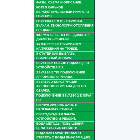
ФАЗЫ. СХЕМА И ОПИСАНИЕ.
КОТЕЛ ХАРЬКОВ
ВЕРХНЕПИРОЛИЗНЫЙ НИЖНЕГО
ГОРЕНИЯ.
ГОРЕЛКА НЕФТЕ - ПАРОВАЯ
ВУЛКАН. ТЕХНОЛОГИИ ОТОПЛЕНИЯ
ПРЕДКОВ.
ФОРМУЛЫ. СЕЧЕНИЕ - ДИАМЕТР,
ДИАМЕТР - СЕЧЕНИЕ.
АРМАН 9Л5 НЕТ ВЫСОКОГО
НАПРЯЖЕНИЯ НА ТРУБКЕ.
5 СТАТЕЙ КАК ВЫБРАТЬ
СВАРОЧНЫЙ АППАРАТ.
SSVA160-2 ВЫБОР ПОДАЮЩЕГО
УСТРОЙСТВА PU.
SSVA160-2 TIG ПОДКЛЮЧЕНИЕ
АРГОНОВОГО РУКАВА.
SSVA160-2 КОНСТРУКЦИЯ
АРГОНОВОГО РУКАВА ДЛЯ TIG
СВАРКИ.
ПОДКЛЮЧЕНИЕ SSVA160-2 К SSVA-
PU.
ВИРПУЛ AWT2296 ХАОС В
ПРОГРАММАХ СТИРКИ.
СВЕТОДИОДНАЯ ЛАМПА
УСТРОЙСТВО И РЕМОНТ.
ВОДА МЕТОДЫ ПОВЫШЕНИЯ
ЦЕЛИТЕЛЬНЫХ СВОЙСТВ.
ВОДА КАК ГАРАНТИРОВАНО
СТЕРЕТЬ С ВОДЫ ИНФОРМАЦИЮ.