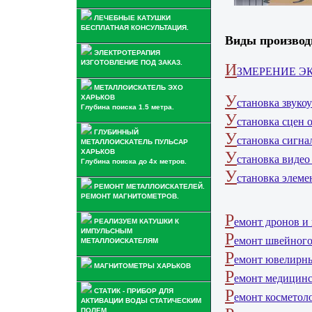
ЛЕЧЕБНЫЕ КАТУШКИ
БЕСПЛАТНАЯ КОНСУЛЬТАЦИЯ.
Виды производ
ЭЛЕКТРОТЕРАПИЯ
ИЗГОТОВЛЕНИЕ ПОД ЗАКАЗ.
И
ЗМЕРЕНИЕ Э
МЕТАЛЛОИСКАТЕЛЬ ЭХО
У
ХАРЬКОВ
становка звуко
Глубина поиска 1.5 метра.
У
становка сцен 
ГЛУБИННЫЙ
У
становка сигна
МЕТАЛЛОИСКАТЕЛЬ ПУЛЬСАР
ХАРЬКОВ
У
становка видео
Глубина поиска до 4х метров.
У
становка элеме
РЕМОНТ МЕТАЛЛОИСКАТЕЛЕЙ.
РЕМОНТ МАГНИТОМЕТРОВ.
Р
емонт дронов и 
РЕАЛИЗУЕМ КАТУШКИ К
ИМПУЛЬСНЫМ
Р
емонт швейного
МЕТАЛЛОИСКАТЕЛЯМ
Р
емонт ювелирны
МАГНИТОМЕТРЫ ХАРЬКОВ
Р
емонт медицинс
Р
СТАТИК - ПРИБОР ДЛЯ
емонт косметол
АКТИВАЦИИ ВОДЫ СТАТИЧЕСКИМ
ПОЛЕМ.