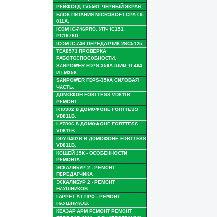
РЕЙФОРД TV5561 ЧЕРНЫЙ ЭКРАН.
БЛОК ПИТАНИЯ MICROSOFT CPA 09-
011A.
ICOM IC-746PRO, УПЧ IC151,
PC1678G.
ICOM IC-746 ПЕРЕДАТЧИК 2SC5125.
TDA8571 ПРОВЕРКА
РАБОТОСПОСОБНОСТИ.
SANPOWER FDPS-350A ШИМ TL494
И LM358.
SANPOWER FDPS-350A СИЛОВАЯ
ЧАСТЬ.
ДОМОФОН FORTTESS VD811B
РЕМОНТ.
RT0302 В ДОМОФОНЕ FORTTESS
VD811B.
LA7806 В ДОМОФОНЕ FORTTESS
VD811B.
DDY-0402B В ДОМОФОНЕ FORTTESS
VD811B.
КОЩЕЙ 25К - ОСОБЕННОСТИ
РЕМОНТА.
ЭСКАЛИБУР 2 - РЕМОНТ
ПЕРЕДАТЧИКА.
ЭСКАЛИБУР 2 - РЕМОНТ
НАУШНИКОВ.
ГАРРЕТ АТ ПРО - РЕМОНТ
НАУШНИКОВ.
КВАЗАР АРМ РЕМОНТ РЕМОНТ